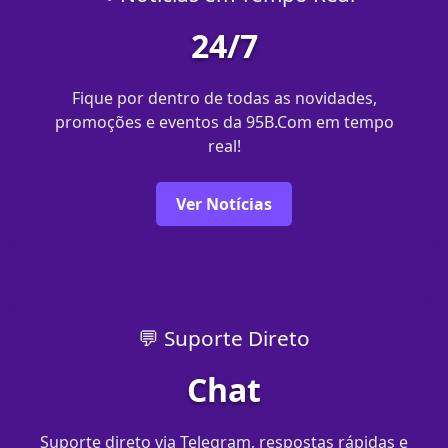
24/7
Fique por dentro de todas as novidades,
promoções e eventos da 95B.Com em tempo
real!
Ver Notícias
💬 Suporte Direto
Chat
Suporte direto via Telegram, respostas rápidas e