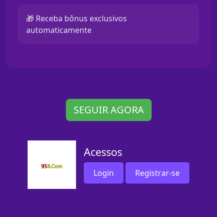
🎁 Receba bônus exclusivos
automaticamente
SEGUIR AGORA
Acessos
Login
Registrar-se