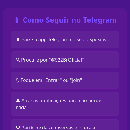
📱 Como Seguir no Telegram
📱 Baixe o app Telegram no seu dispositivo
🔍 Procure por "@922BrOficial"
👆 Toque em "Entrar" ou "Join"
🔔 Ative as notificações para não perder
nada
💬 Participe das conversas e interaja