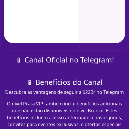
📱 Canal Oficial no Telegram!
📱 Benefícios do Canal
Descubra as vantagens de seguir a 922Br no Telegram
O nível Prata VIP também inclui benefícios adicionais
que não estão disponíveis no nível Bronze. Estes
benefícios incluem acesso antecipado a novos jogos,
convites para eventos exclusivos, e ofertas especiais