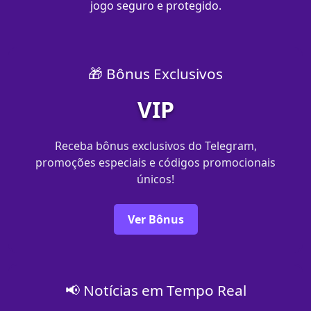
jogo seguro e protegido.
🎁 Bônus Exclusivos
VIP
Receba bônus exclusivos do Telegram,
promoções especiais e códigos promocionais
únicos!
Ver Bônus
📢 Notícias em Tempo Real