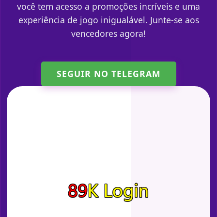
você tem acesso a promoções incríveis e uma
experiência de jogo inigualável. Junte-se aos
vencedores agora!
SEGUIR NO TELEGRAM