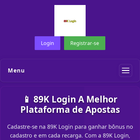
Login
Registrar-se
Menu
📱 89K Login A Melhor
Plataforma de Apostas
Cadastre-se na 89K Login para ganhar bônus no
cadastro e em cada recarga. Com a 89K Login,