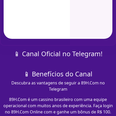
📱 Canal Oficial no Telegram!
📱 Benefícios do Canal
Descubra as vantagens de seguir a 89H.Com no
Telegram
89H.Com é um cassino brasileiro com uma equipe
operacional com muitos anos de experiência. Faça login
no 89H.Com Online com e ganhe um bônus de R$ 100.