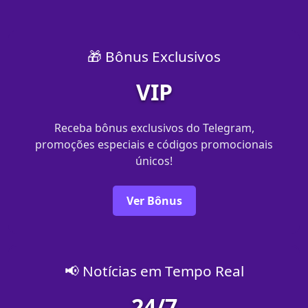
🎁 Bônus Exclusivos
VIP
Receba bônus exclusivos do Telegram,
promoções especiais e códigos promocionais
únicos!
Ver Bônus
📢 Notícias em Tempo Real
24/7