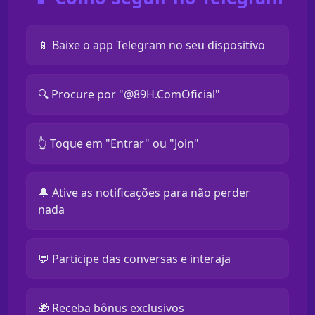
📱 Baixe o app Telegram no seu dispositivo
🔍 Procure por "@89H.ComOficial"
👆 Toque em "Entrar" ou "Join"
🔔 Ative as notificações para não perder
nada
💬 Participe das conversas e interaja
🎁 Receba bônus exclusivos