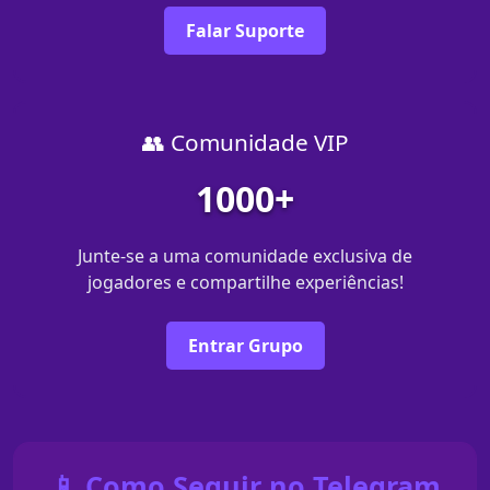
Falar Suporte
👥 Comunidade VIP
1000+
Junte-se a uma comunidade exclusiva de
jogadores e compartilhe experiências!
Entrar Grupo
📱 Como Seguir no Telegram