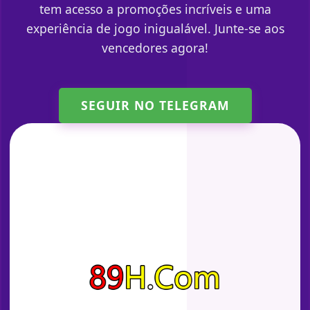
tem acesso a promoções incríveis e uma
experiência de jogo inigualável. Junte-se aos
vencedores agora!
SEGUIR NO TELEGRAM