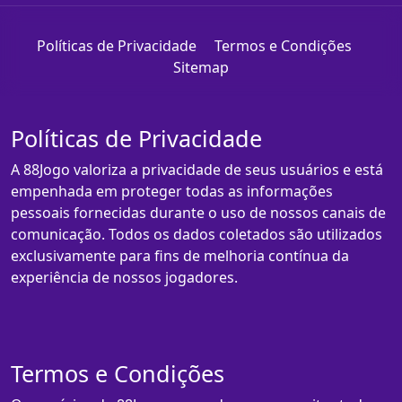
Políticas de Privacidade
Termos e Condições
Sitemap
Políticas de Privacidade
A 88Jogo valoriza a privacidade de seus usuários e está
empenhada em proteger todas as informações
pessoais fornecidas durante o uso de nossos canais de
comunicação. Todos os dados coletados são utilizados
exclusivamente para fins de melhoria contínua da
experiência de nossos jogadores.
Termos e Condições