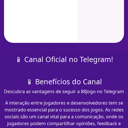
📱 Canal Oficial no Telegram!
📱 Benefícios do Canal
Descubra as vantagens de seguir a 88Jogo no Telegram
A interação entre jogadores e desenvolvedores tem se
mostrado essencial para o sucesso dos jogos. As redes
sociais são um canal vital para a comunicação, onde os
jogadores podem compartilhar opiniões, feedback e