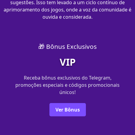
sugestões. Isso tem levado a um ciclo contínuo de
aprimoramento dos jogos, onde a voz da comunidade é
ouvida e considerada.
🎁 Bônus Exclusivos
VIP
Receba bônus exclusivos do Telegram,
promoções especiais e códigos promocionais
únicos!
Ver Bônus