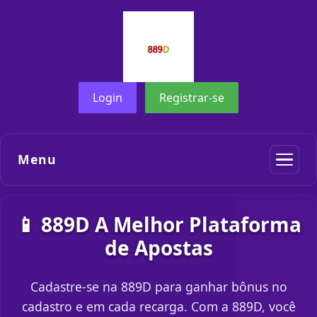
Login
Registrar-se
Menu
📱 889D A Melhor Plataforma
de Apostas
Cadastre-se na 889D para ganhar bônus no
cadastro e em cada recarga. Com a 889D, você