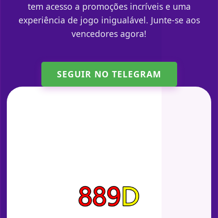
tem acesso a promoções incríveis e uma
experiência de jogo inigualável. Junte-se aos
vencedores agora!
SEGUIR NO TELEGRAM