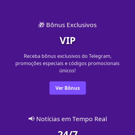
🎁 Bônus Exclusivos
VIP
Receba bônus exclusivos do Telegram,
promoções especiais e códigos promocionais
únicos!
Ver Bônus
📢 Notícias em Tempo Real
24/7