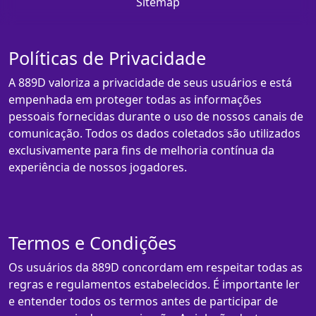
Sitemap
Políticas de Privacidade
A 889D valoriza a privacidade de seus usuários e está
empenhada em proteger todas as informações
pessoais fornecidas durante o uso de nossos canais de
comunicação. Todos os dados coletados são utilizados
exclusivamente para fins de melhoria contínua da
experiência de nossos jogadores.
Termos e Condições
Os usuários da 889D concordam em respeitar todas as
regras e regulamentos estabelecidos. É importante ler
e entender todos os termos antes de participar de