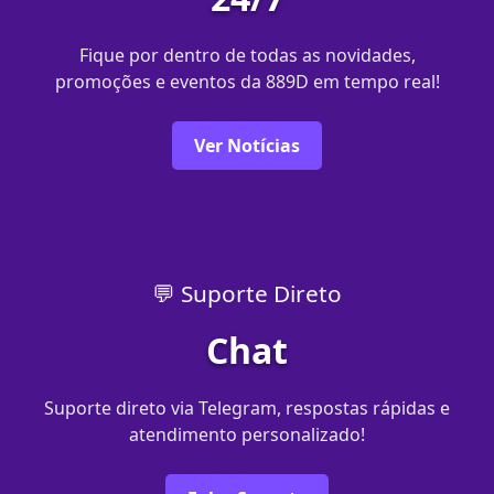
Fique por dentro de todas as novidades,
promoções e eventos da 889D em tempo real!
Ver Notícias
💬 Suporte Direto
Chat
Suporte direto via Telegram, respostas rápidas e
atendimento personalizado!