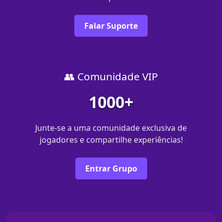
Falar Suporte
👥 Comunidade VIP
1000+
Junte-se a uma comunidade exclusiva de
jogadores e compartilhe experiências!
Entrar Grupo