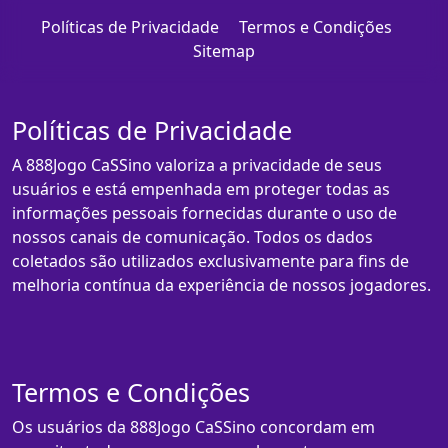
Políticas de Privacidade
Termos e Condições
Sitemap
Políticas de Privacidade
A 888Jogo CaSSino valoriza a privacidade de seus
usuários e está empenhada em proteger todas as
informações pessoais fornecidas durante o uso de
nossos canais de comunicação. Todos os dados
coletados são utilizados exclusivamente para fins de
melhoria contínua da experiência de nossos jogadores.
Termos e Condições
Os usuários da 888Jogo CaSSino concordam em