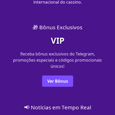
internacional do cassino.
🎁 Bônus Exclusivos
VIP
Receba bônus exclusivos do Telegram,
promoções especiais e códigos promocionais
únicos!
Ver Bônus
📢 Notícias em Tempo Real