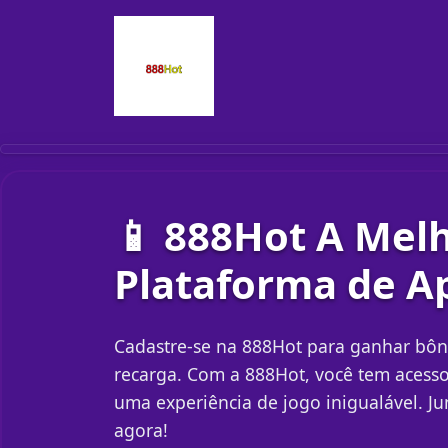
📱 888Hot A Mel
Plataforma de A
Cadastre-se na 888Hot para ganhar bôn
recarga. Com a 888Hot, você tem acesso
uma experiência de jogo inigualável. J
agora!