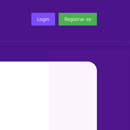
Login
Registrar-se