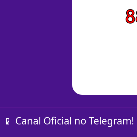
📱 Canal Oficial no Telegram!