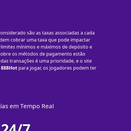
onsiderado são as taxas associadas a cada
odem cobrar uma taxa que pode impactar
s limites mínimos e máximos de depósito e
 sobre os métodos de pagamento estão
as transações é uma prioridade, e o site
o
888Hot
para jogar, os jogadores podem ter
cias em Tempo Real
24/7