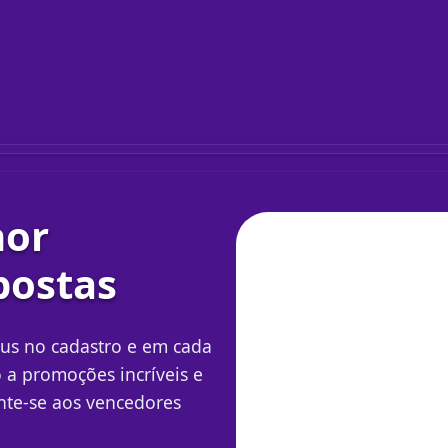
hor
postas
us no cadastro e em cada
 a promoções incríveis e
unte-se aos vencedores