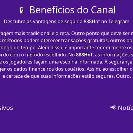
📱 Benefícios do Canal
Descubra as vantagens de seguir a 888Hot no Telegram
gem mais tradicional e direta. Outro ponto que deve ser c
métodos podem oferecer transações gratuitas, outros p
 longo do tempo. Além disso, é importante ter em mente o
acordo com o método escolhido. No
888Hot
, as informações
 os jogadores façam uma escolha informada. A segurança d
er os dados financeiros dos usuários. Assim, ao escolher 
a certeza de que suas informações estão seguras. Outro.
sivos
📢 Notí