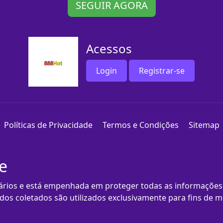
SEGUIR AGORA
Acessos
Login
Registrar-se
Políticas de Privacidade
Termos e Condições
Sitemap
de
uários e está empenhada em proteger todas as informações
os coletados são utilizados exclusivamente para fins de m