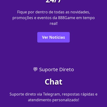
Fique por dentro de todas as novidades,
promoções e eventos da 888Game em tempo
real!
Ver Notícias
💬 Suporte Direto
Chat
Suporte direto via Telegram, respostas rápidas e
atendimento personalizado!