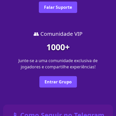
Falar Suporte
👥 Comunidade VIP
1000+
Junte-se a uma comunidade exclusiva de
jogadores e compartilhe experiências!
Entrar Grupo
📱 Como Seguir no Telegram