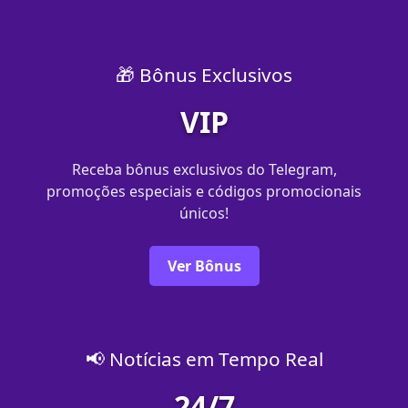
🎁 Bônus Exclusivos
VIP
Receba bônus exclusivos do Telegram,
promoções especiais e códigos promocionais
únicos!
Ver Bônus
📢 Notícias em Tempo Real
24/7