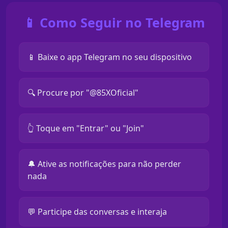
📱 Como Seguir no Telegram
📱 Baixe o app Telegram no seu dispositivo
🔍 Procure por "@85XOficial"
👆 Toque em "Entrar" ou "Join"
🔔 Ative as notificações para não perder
nada
💬 Participe das conversas e interaja