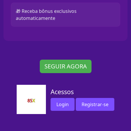
🎁 Receba bônus exclusivos
automaticamente
SEGUIR AGORA
Acessos
Login
Registrar-se