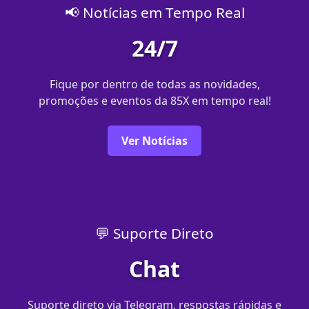
📢 Notícias em Tempo Real
24/7
Fique por dentro de todas as novidades,
promoções e eventos da 85X em tempo real!
Ver Notícias
💬 Suporte Direto
Chat
Suporte direto via Telegram, respostas rápidas e