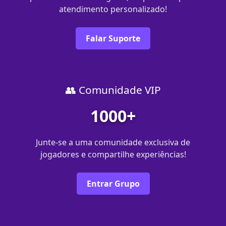
atendimento personalizado!
Falar Suporte
👥 Comunidade VIP
1000+
Junte-se a uma comunidade exclusiva de
jogadores e compartilhe experiências!
Entrar Grupo