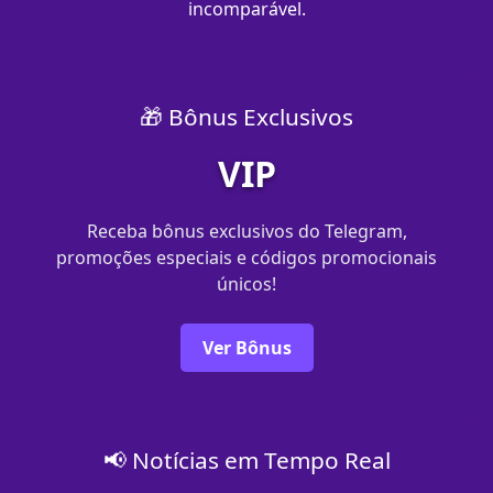
incomparável.
🎁 Bônus Exclusivos
VIP
Receba bônus exclusivos do Telegram,
promoções especiais e códigos promocionais
únicos!
Ver Bônus
📢 Notícias em Tempo Real