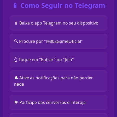
📱 Como Seguir no Telegram
📱 Baixe o app Telegram no seu dispositivo
🔍 Procure por "@802GameOficial"
👆 Toque em "Entrar" ou "Join"
🔔 Ative as notificações para não perder
nada
💬 Participe das conversas e interaja