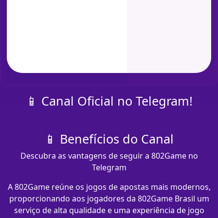
📱 Canal Oficial no Telegram!
📱 Benefícios do Canal
Descubra as vantagens de seguir a 802Game no
Telegram
A 802Game reúne os jogos de apostas mais modernos,
proporcionando aos jogadores da 802Game Brasil um
serviço de alta qualidade e uma experiência de jogo