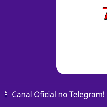
📱 Canal Oficial no Telegram!