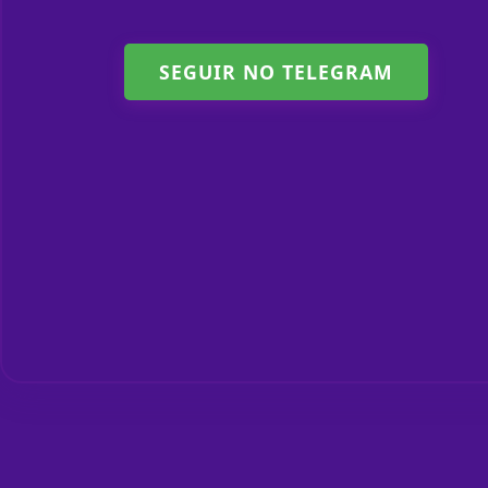
SEGUIR NO TELEGRAM