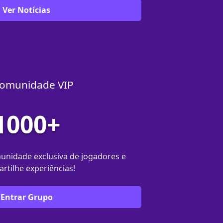
Ver Notícias
Comunidade VIP
1000+
unidade exclusiva de jogadores e
rtilhe experiências!
Entrar Grupo