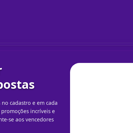
r
postas
 no cadastro e em cada
 promoções incríveis e
unte-se aos vencedores