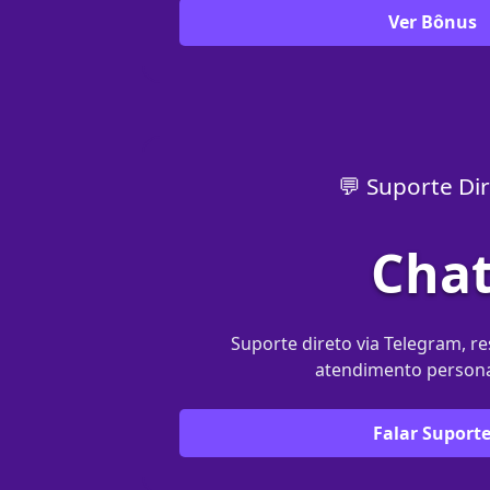
Ver Bônus
💬 Suporte Di
Cha
Suporte direto via Telegram, r
atendimento persona
Falar Suport