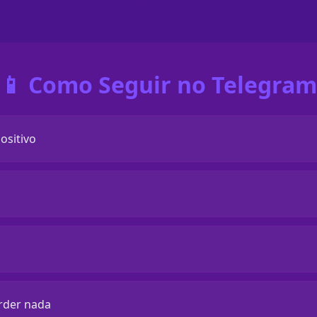
📱 Como Seguir no Telegram
ositivo
erder nada