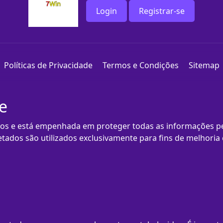
Login
Registrar-se
Políticas de Privacidade
Termos e Condições
Sitemap
de
rios e está empenhada em proteger todas as informações p
tados são utilizados exclusivamente para fins de melhoria