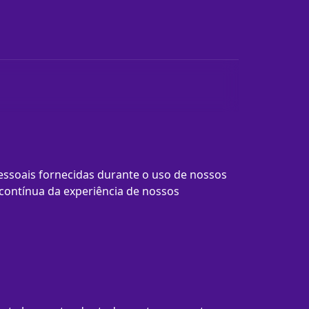
essoais fornecidas durante o uso de nossos
 contínua da experiência de nossos