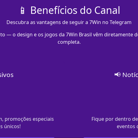
📱 Benefícios do Canal
Descubra as vantagens de seguir a 7Win no Telegram
o — o design e os jogos da 7Win Brasil vêm diretamente d
completa.
sivos
📢 Notí
m, promoções especiais
Fique por dentro d
s únicos!
eventos 