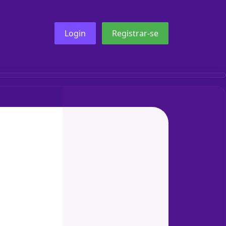
Login
Registrar-se