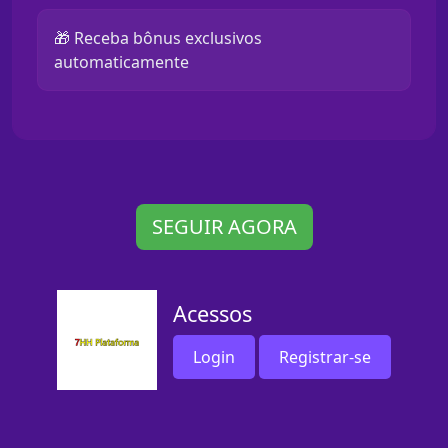
🎁 Receba bônus exclusivos
automaticamente
SEGUIR AGORA
Acessos
Login
Registrar-se