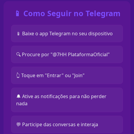
📱 Como Seguir no Telegram
📱 Baixe o app Telegram no seu dispositivo
🔍 Procure por "@7HH PlataformaOficial"
👆 Toque em "Entrar" ou "Join"
🔔 Ative as notificações para não perder
nada
💬 Participe das conversas e interaja