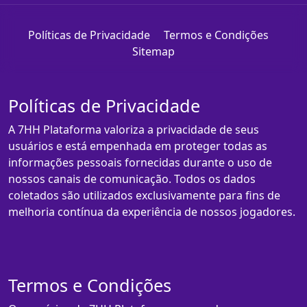
Políticas de Privacidade
Termos e Condições
Sitemap
Políticas de Privacidade
A 7HH Plataforma valoriza a privacidade de seus
usuários e está empenhada em proteger todas as
informações pessoais fornecidas durante o uso de
nossos canais de comunicação. Todos os dados
coletados são utilizados exclusivamente para fins de
melhoria contínua da experiência de nossos jogadores.
Termos e Condições