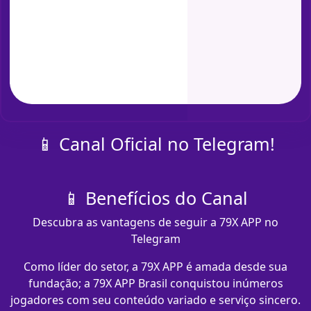
📱 Canal Oficial no Telegram!
📱 Benefícios do Canal
Descubra as vantagens de seguir a 79X APP no
Telegram
Como líder do setor, a 79X APP é amada desde sua
fundação; a 79X APP Brasil conquistou inúmeros
jogadores com seu conteúdo variado e serviço sincero.