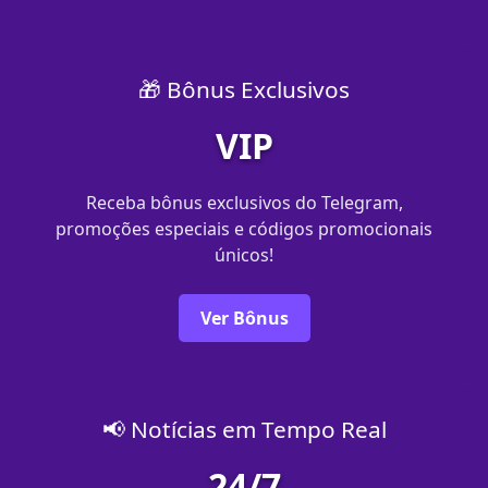
🎁 Bônus Exclusivos
VIP
Receba bônus exclusivos do Telegram,
promoções especiais e códigos promocionais
únicos!
Ver Bônus
📢 Notícias em Tempo Real
24/7