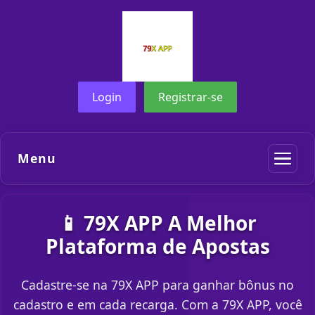
Login
Registrar-se
Menu
📱 79X APP A Melhor
Plataforma de Apostas
Cadastre-se na 79X APP para ganhar bônus no
cadastro e em cada recarga. Com a 79X APP, você