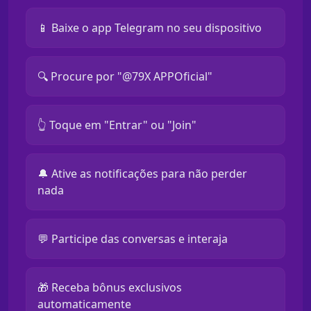
📱 Baixe o app Telegram no seu dispositivo
🔍 Procure por "@79X APPOficial"
👆 Toque em "Entrar" ou "Join"
🔔 Ative as notificações para não perder
nada
💬 Participe das conversas e interaja
🎁 Receba bônus exclusivos
automaticamente