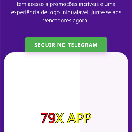
tem acesso a promoções incríveis e uma
experiência de jogo inigualável. Junte-se aos
vencedores agora!
SEGUIR NO TELEGRAM