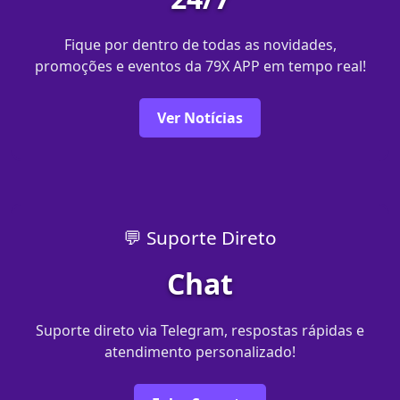
Fique por dentro de todas as novidades,
promoções e eventos da 79X APP em tempo real!
Ver Notícias
💬 Suporte Direto
Chat
Suporte direto via Telegram, respostas rápidas e
atendimento personalizado!