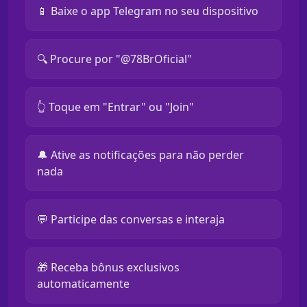
📱 Baixe o app Telegram no seu dispositivo
🔍 Procure por "@78BrOficial"
👆 Toque em "Entrar" ou "Join"
🔔 Ative as notificações para não perder
nada
💬 Participe das conversas e interaja
🎁 Receba bônus exclusivos
automaticamente