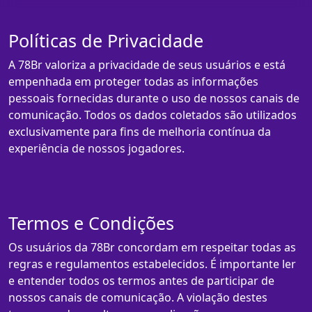
Políticas de Privacidade
A 78Br valoriza a privacidade de seus usuários e está
empenhada em proteger todas as informações
pessoais fornecidas durante o uso de nossos canais de
comunicação. Todos os dados coletados são utilizados
exclusivamente para fins de melhoria contínua da
experiência de nossos jogadores.
Termos e Condições
Os usuários da 78Br concordam em respeitar todas as
regras e regulamentos estabelecidos. É importante ler
e entender todos os termos antes de participar de
nossos canais de comunicação. A violação destes