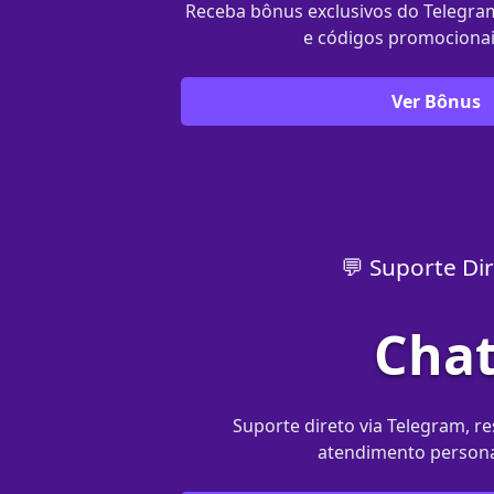
Receba bônus exclusivos do Telegra
e códigos promocionai
Ver Bônus
💬 Suporte Di
Cha
Suporte direto via Telegram, r
atendimento persona