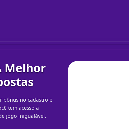
A Melhor
postas
r bônus no cadastro e
ocê tem acesso a
e jogo inigualável.