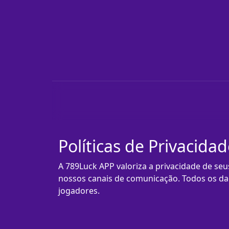
Políticas de Privacida
A 789Luck APP valoriza a privacidade de se
nossos canais de comunicação. Todos os dad
jogadores.