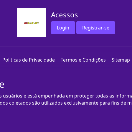
Acessos
Login
Registrar-se
Políticas de Privacidade
Termos e Condições
Sitemap
de
us usuários e está empenhada em proteger todas as inform
os coletados são utilizados exclusivamente para fins de m