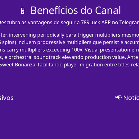
📱 Benefícios do Canal
Descubra as vantagens de seguir a 789Luck APP no Telegra
er, intervening periodically para trigger multipliers mesm
5 spins) incluem progressive multipliers que persist e acc
ns carry multipliers exceeding 100x. Visual presentation 
ems, e orchestral soundtrack elevando production value. An
weet Bonanza, facilitando player migration entre titles rel
sivos
📢 Notí