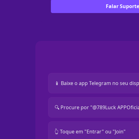
Falar Suport
📱 Baixe o app Telegram no seu disp
🔍 Procure por "@789Luck APPOficia
👆 Toque em "Entrar" ou "Join"