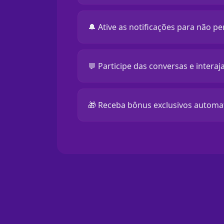
🔔 Ative as notificações para não p
💬 Participe das conversas e interaj
🎁 Receba bônus exclusivos autom