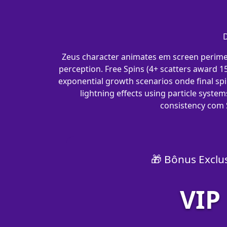
Zeus character animates em screen perimet
perception. Free Spins (4+ scatters award 1
exponential growth scenarios onde final spi
lightning effects using particle syst
consistency com S
🎁 Bônus Exclu
VIP