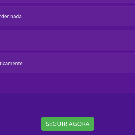
erder nada
a
aticamente
SEGUIR AGORA