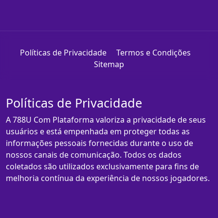
Políticas de Privacidade
Termos e Condições
Sitemap
Políticas de Privacidade
A 788U Com Plataforma valoriza a privacidade de seus
usuários e está empenhada em proteger todas as
informações pessoais fornecidas durante o uso de
nossos canais de comunicação. Todos os dados
coletados são utilizados exclusivamente para fins de
melhoria contínua da experiência de nossos jogadores.