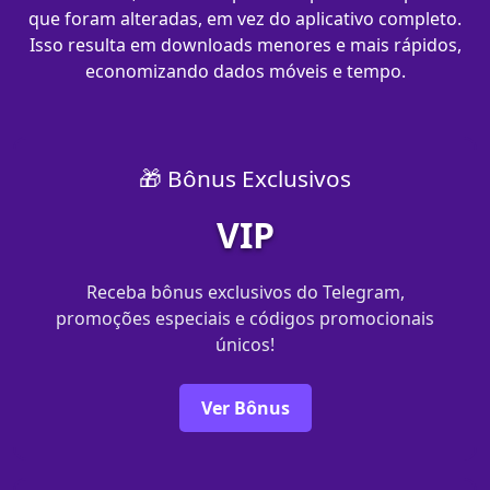
que foram alteradas, em vez do aplicativo completo.
Isso resulta em downloads menores e mais rápidos,
economizando dados móveis e tempo.
🎁 Bônus Exclusivos
VIP
Receba bônus exclusivos do Telegram,
promoções especiais e códigos promocionais
únicos!
Ver Bônus