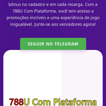
bônus no cadastro e em cada recarga. Com a
788U Com Plataforma, você tem acesso a
promoções incríveis e uma experiência de jogo
inigualável. Junte-se aos vencedores agora!
SEGUIR NO TELEGRAM