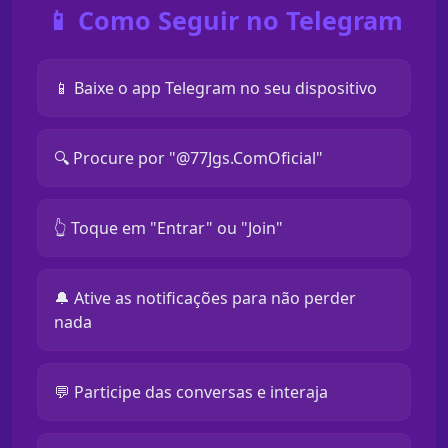
📱 Como Seguir no Telegram
📱 Baixe o app Telegram no seu dispositivo
🔍 Procure por "@77Jgs.ComOficial"
👆 Toque em "Entrar" ou "Join"
🔔 Ative as notificações para não perder
nada
💬 Participe das conversas e interaja