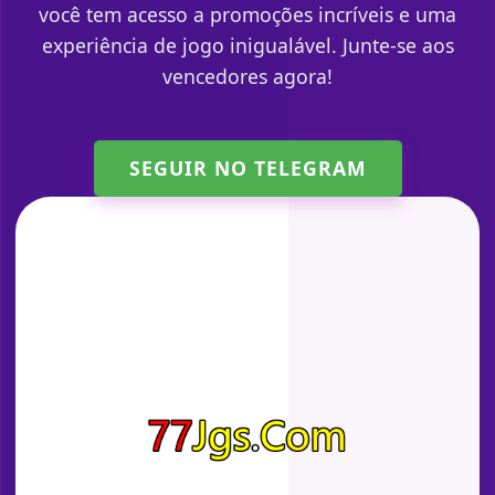
você tem acesso a promoções incríveis e uma
experiência de jogo inigualável. Junte-se aos
vencedores agora!
SEGUIR NO TELEGRAM