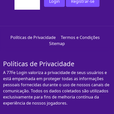
Login
Registrar-se
Políticas de Privacidade
Termos e Condições
Sitemap
Políticas de Privacidade
A 77Fe Login valoriza a privacidade de seus usuários e
está empenhada em proteger todas as informações
pessoais fornecidas durante o uso de nossos canais de
comunicação. Todos os dados coletados são utilizados
exclusivamente para fins de melhoria contínua da
experiência de nossos jogadores.