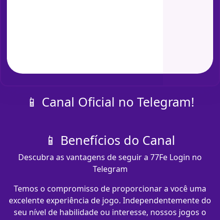
📱 Canal Oficial no Telegram!
📱 Benefícios do Canal
Descubra as vantagens de seguir a 77Fe Login no
Telegram
Temos o compromisso de proporcionar a você uma
excelente experiência de jogo. Independentemente do
seu nível de habilidade ou interesse, nossos jogos o