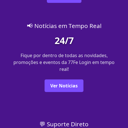
📢 Notícias em Tempo Real
24/7
Fique por dentro de todas as novidades,
promoções e eventos da 77Fe Login em tempo
real!
Ver Notícias
💬 Suporte Direto