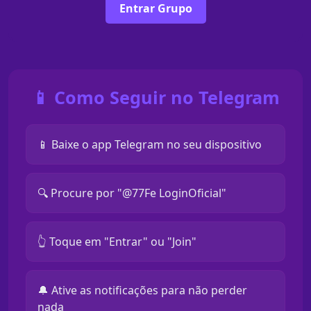
Entrar Grupo
📱 Como Seguir no Telegram
📱 Baixe o app Telegram no seu dispositivo
🔍 Procure por "@77Fe LoginOficial"
👆 Toque em "Entrar" ou "Join"
🔔 Ative as notificações para não perder
nada