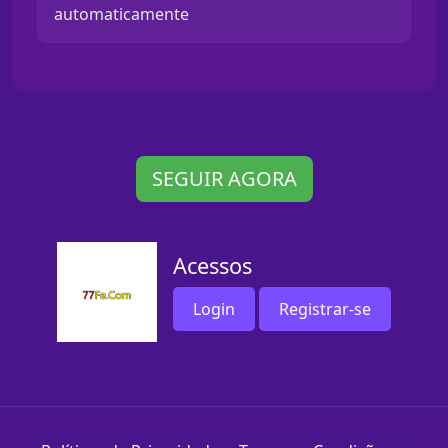
automaticamente
SEGUIR AGORA
Acessos
Login
Registrar-se