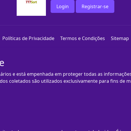
Login
Registrar-se
Políticas de Privacidade
Termos e Condições
Sitemap
de
suários e está empenhada em proteger todas as informações
os coletados são utilizados exclusivamente para fins de m