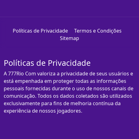
Políticas de Privacidade
Termos e Condições
Sitemap
Políticas de Privacidade
A 777Rio Com valoriza a privacidade de seus usuários e
está empenhada em proteger todas as informações
pessoais fornecidas durante o uso de nossos canais de
comunicação. Todos os dados coletados são utilizados
exclusivamente para fins de melhoria contínua da
experiência de nossos jogadores.