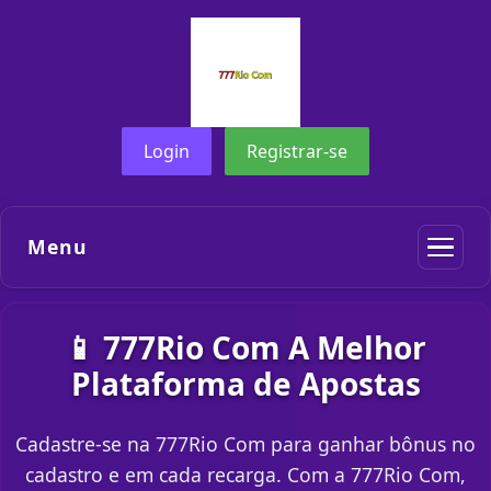
Login
Registrar-se
Menu
📱 777Rio Com A Melhor
Plataforma de Apostas
Cadastre-se na 777Rio Com para ganhar bônus no
cadastro e em cada recarga. Com a 777Rio Com,