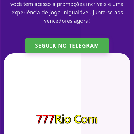
você tem acesso a promoções incríveis e uma
experiência de jogo inigualável. Junte-se aos
vencedores agora!
SEGUIR NO TELEGRAM