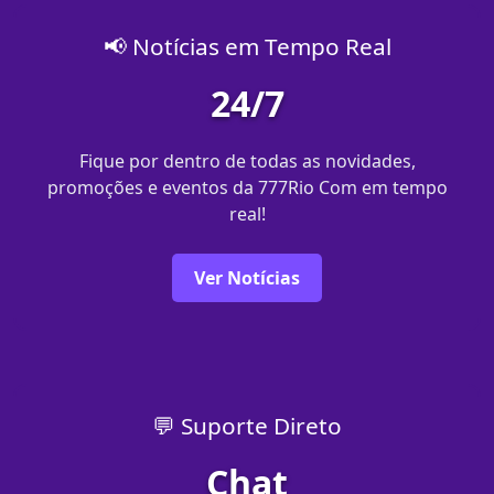
📢 Notícias em Tempo Real
24/7
Fique por dentro de todas as novidades,
promoções e eventos da 777Rio Com em tempo
real!
Ver Notícias
💬 Suporte Direto
Chat