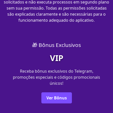
solicitados e não executa processos em segundo plano
sem sua permissão. Todas as permissões solicitadas
são explicadas claramente e são necessárias para o
funcionamento adequado do aplicativo.
🎁 Bônus Exclusivos
VIP
Receba bônus exclusivos do Telegram,
promoções especiais e códigos promocionais
únicos!
Ver Bônus