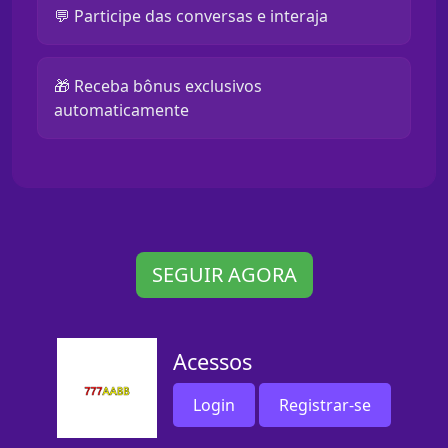
💬 Participe das conversas e interaja
🎁 Receba bônus exclusivos
automaticamente
SEGUIR AGORA
Acessos
Login
Registrar-se