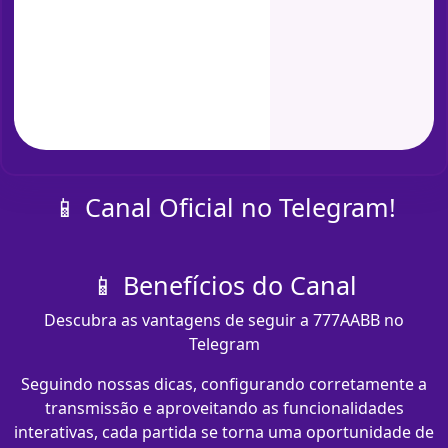
📱 Canal Oficial no Telegram!
📱 Benefícios do Canal
Descubra as vantagens de seguir a 777AABB no
Telegram
Seguindo nossas dicas, configurando corretamente a
transmissão e aproveitando as funcionalidades
interativas, cada partida se torna uma oportunidade de