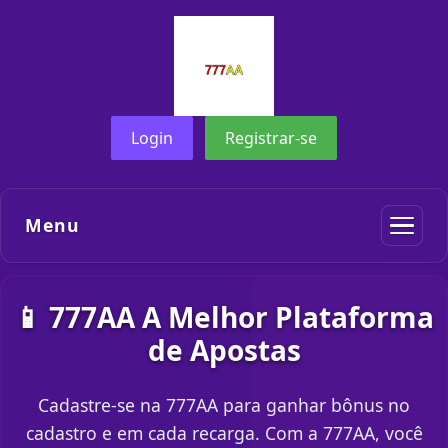
Login
Registrar-se
Menu
📱 777AA A Melhor Plataforma
de Apostas
Cadastre-se na 777AA para ganhar bônus no
cadastro e em cada recarga. Com a 777AA, você