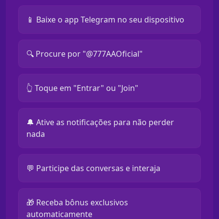
📱 Baixe o app Telegram no seu dispositivo
🔍 Procure por "@777AAOficial"
👆 Toque em "Entrar" ou "Join"
🔔 Ative as notificações para não perder
nada
💬 Participe das conversas e interaja
🎁 Receba bônus exclusivos
automaticamente