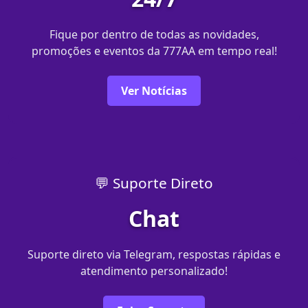
Fique por dentro de todas as novidades,
promoções e eventos da 777AA em tempo real!
Ver Notícias
💬 Suporte Direto
Chat
Suporte direto via Telegram, respostas rápidas e
atendimento personalizado!