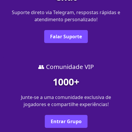
Suporte direto via Telegram, respostas rápidas e
atendimento personalizado!
Falar Suporte
👥 Comunidade VIP
1000+
Junte-se a uma comunidade exclusiva de
jogadores e compartilhe experiências!
Entrar Grupo