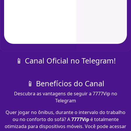
📱 Canal Oficial no Telegram!
📱 Benefícios do Canal
Descubra as vantagens de seguir a 7777Vip no
Telegram
Quer jogar no ônibus, durante o intervalo do trabalho
ou no conforto do sofá? A
7777Vip
é totalmente
otimizada para dispositivos móveis. Você pode acessar