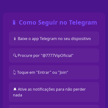
📱 Como Seguir no Telegram
📱 Baixe o app Telegram no seu dispositivo
🔍 Procure por "@7777VipOficial"
👆 Toque em "Entrar" ou "Join"
🔔 Ative as notificações para não perder
nada