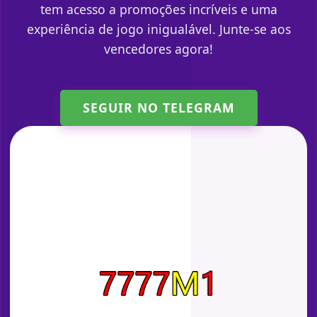
tem acesso a promoções incríveis e uma
experiência de jogo inigualável. Junte-se aos
vencedores agora!
SEGUIR NO TELEGRAM