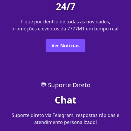
24/7
Fique por dentro de todas as novidades,
promoções e eventos da 7777M1 em tempo real!
Ver Notícias
💬 Suporte Direto
Chat
Suporte direto via Telegram, respostas rápidas e
atendimento personalizado!