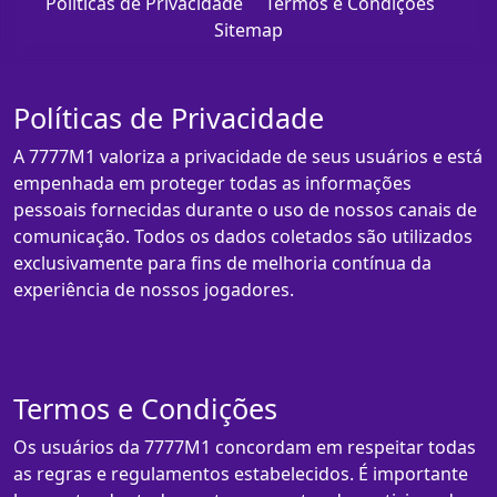
Políticas de Privacidade
Termos e Condições
Sitemap
Políticas de Privacidade
A 7777M1 valoriza a privacidade de seus usuários e está
empenhada em proteger todas as informações
pessoais fornecidas durante o uso de nossos canais de
comunicação. Todos os dados coletados são utilizados
exclusivamente para fins de melhoria contínua da
experiência de nossos jogadores.
Termos e Condições
Os usuários da 7777M1 concordam em respeitar todas
as regras e regulamentos estabelecidos. É importante