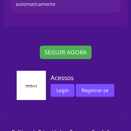
automaticamente
SEGUIR AGORA
Acessos
Login
Registrar-se