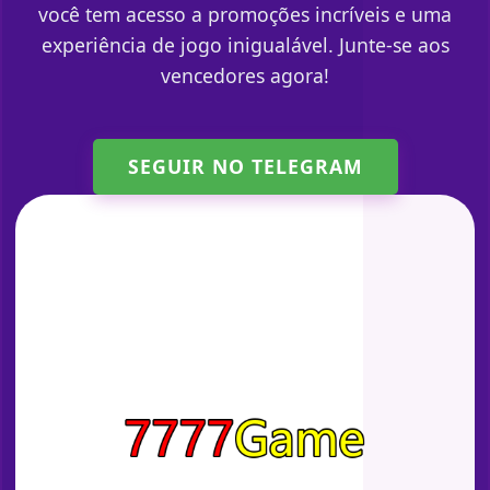
você tem acesso a promoções incríveis e uma
experiência de jogo inigualável. Junte-se aos
vencedores agora!
SEGUIR NO TELEGRAM