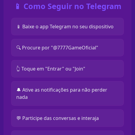
📱 Como Seguir no Telegram
📱 Baixe o app Telegram no seu dispositivo
🔍 Procure por "@7777GameOficial"
👆 Toque em "Entrar" ou "Join"
🔔 Ative as notificações para não perder
nada
💬 Participe das conversas e interaja