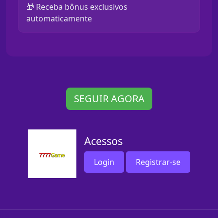
🎁 Receba bônus exclusivos
automaticamente
SEGUIR AGORA
Acessos
Login
Registrar-se