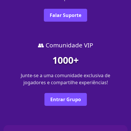
Falar Suporte
👥 Comunidade VIP
1000+
Junte-se a uma comunidade exclusiva de
jogadores e compartilhe experiências!
Entrar Grupo