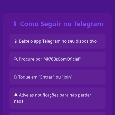
📱 Como Seguir no Telegram
📱 Baixe o app Telegram no seu dispositivo
🔍 Procure por "@76Br.ComOficial"
👆 Toque em "Entrar" ou "Join"
🔔 Ative as notificações para não perder
nada