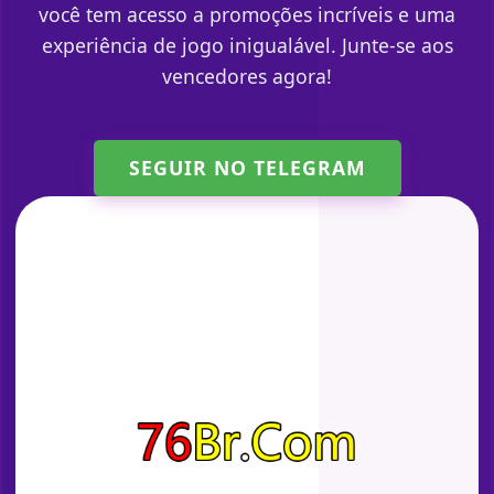
você tem acesso a promoções incríveis e uma
experiência de jogo inigualável. Junte-se aos
vencedores agora!
SEGUIR NO TELEGRAM