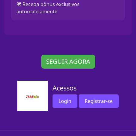
🎁 Receba bônus exclusivos
automaticamente
SEGUIR AGORA
Acessos
Login
Registrar-se