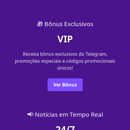
🎁 Bônus Exclusivos
VIP
Receba bônus exclusivos do Telegram,
promoções especiais e códigos promocionais
únicos!
Ver Bônus
📢 Notícias em Tempo Real
24/7