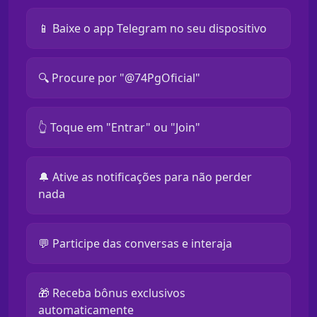
📱 Baixe o app Telegram no seu dispositivo
🔍 Procure por "@74PgOficial"
👆 Toque em "Entrar" ou "Join"
🔔 Ative as notificações para não perder
nada
💬 Participe das conversas e interaja
🎁 Receba bônus exclusivos
automaticamente