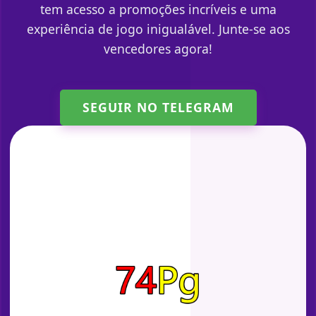
tem acesso a promoções incríveis e uma
experiência de jogo inigualável. Junte-se aos
vencedores agora!
SEGUIR NO TELEGRAM