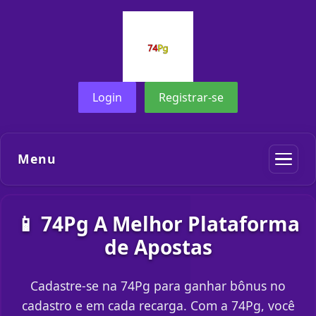
Login
Registrar-se
Menu
📱 74Pg A Melhor Plataforma
de Apostas
Cadastre-se na 74Pg para ganhar bônus no
cadastro e em cada recarga. Com a 74Pg, você