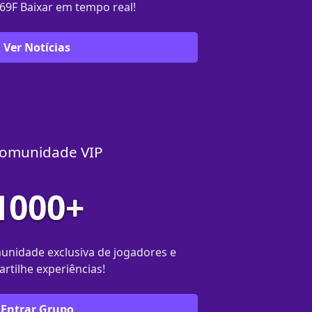
69F Baixar em tempo real!
Ver Notícias
Comunidade VIP
1000+
unidade exclusiva de jogadores e
rtilhe experiências!
Entrar Grupo