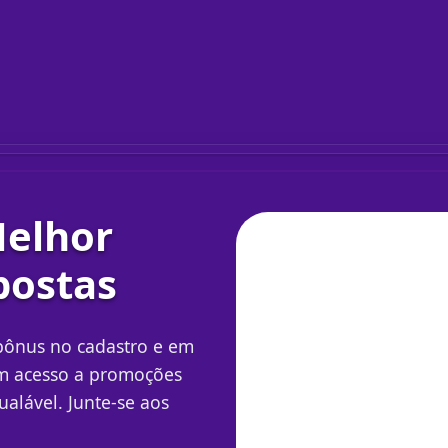
Melhor
postas
 bônus no cadastro e em
em acesso a promoções
ualável. Junte-se aos