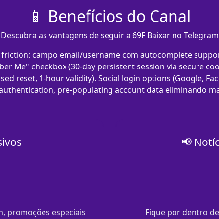
📱 Benefícios do Canal
Descubra as vantagens de seguir a 69F Baixar no Telegram
 friction: campo email/username com autocomplete suppor
ber Me" checkbox (30-day persistent session via secure cook
d reset, 1-hour validity). Social login options (Google, F
authentication, pre-populating account data eliminando ma
sivos
📢 Notí
m, promoções especiais
Fique por dentro d