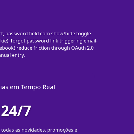
t, password field com show/hide toggle
ie), forgot password link triggering email-
acebook) reduce friction through OAuth 2.0
nual entry.
cias em Tempo Real
24/7
e todas as novidades, promoções e