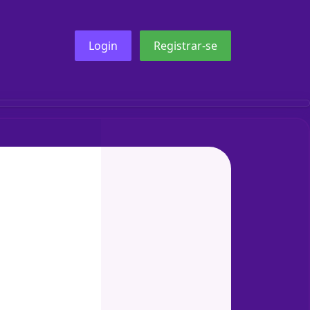
Login
Registrar-se