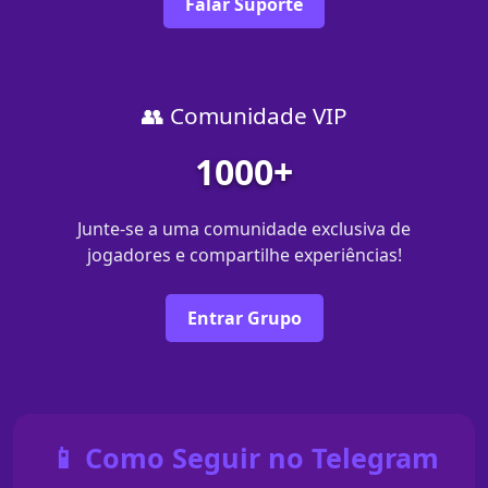
Falar Suporte
👥 Comunidade VIP
1000+
Junte-se a uma comunidade exclusiva de
jogadores e compartilhe experiências!
Entrar Grupo
📱 Como Seguir no Telegram