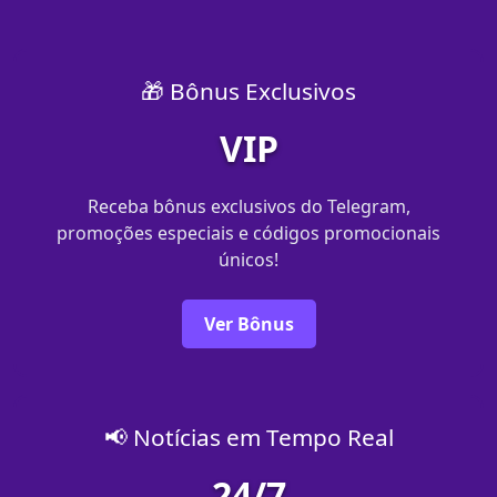
🎁 Bônus Exclusivos
VIP
Receba bônus exclusivos do Telegram,
promoções especiais e códigos promocionais
únicos!
Ver Bônus
📢 Notícias em Tempo Real
24/7