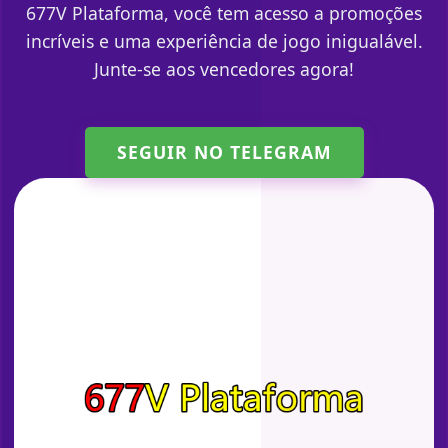
677V Plataforma, você tem acesso a promoções
incríveis e uma experiência de jogo inigualável.
Junte-se aos vencedores agora!
SEGUIR NO TELEGRAM