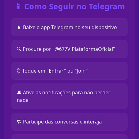
📱 Como Seguir no Telegram
📱 Baixe o app Telegram no seu dispositivo
🔍 Procure por "@677V PlataformaOficial"
👆 Toque em "Entrar" ou "Join"
🔔 Ative as notificações para não perder
nada
💬 Participe das conversas e interaja