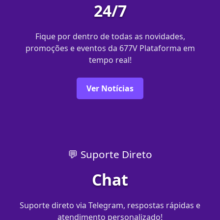
24/7
Fique por dentro de todas as novidades,
promoções e eventos da 677V Plataforma em
tempo real!
Ver Notícias
💬 Suporte Direto
Chat
Suporte direto via Telegram, respostas rápidas e
atendimento personalizado!