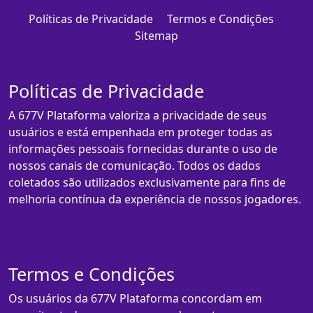
Políticas de Privacidade
Termos e Condições
Sitemap
Políticas de Privacidade
A 677V Plataforma valoriza a privacidade de seus
usuários e está empenhada em proteger todas as
informações pessoais fornecidas durante o uso de
nossos canais de comunicação. Todos os dados
coletados são utilizados exclusivamente para fins de
melhoria contínua da experiência de nossos jogadores.
Termos e Condições
Os usuários da 677V Plataforma concordam em