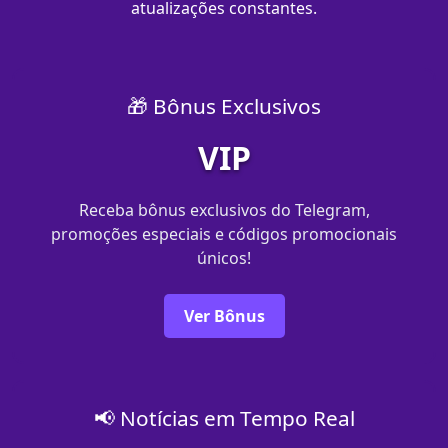
atualizações constantes.
🎁 Bônus Exclusivos
VIP
Receba bônus exclusivos do Telegram,
promoções especiais e códigos promocionais
únicos!
Ver Bônus
📢 Notícias em Tempo Real