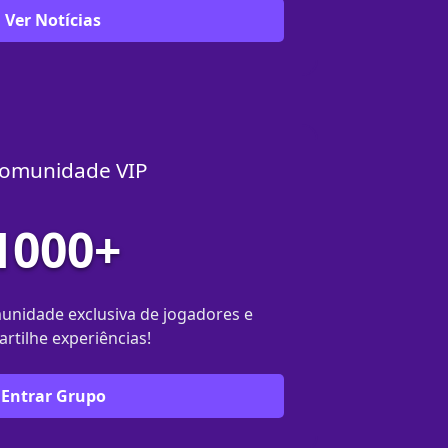
Ver Notícias
Comunidade VIP
1000+
unidade exclusiva de jogadores e
rtilhe experiências!
Entrar Grupo