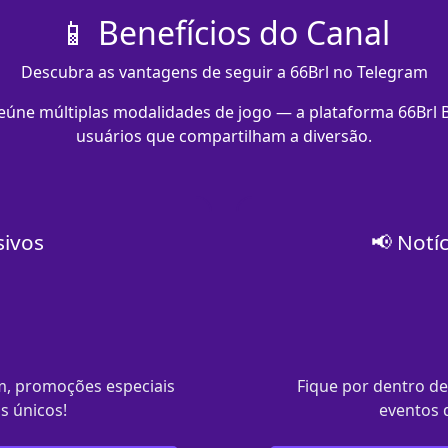
📱 Benefícios do Canal
Descubra as vantagens de seguir a 66Brl no Telegram
eúne múltiplas modalidades de jogo — a plataforma 66Brl
usuários que compartilham a diversão.
sivos
📢 Notí
m, promoções especiais
Fique por dentro d
s únicos!
eventos 