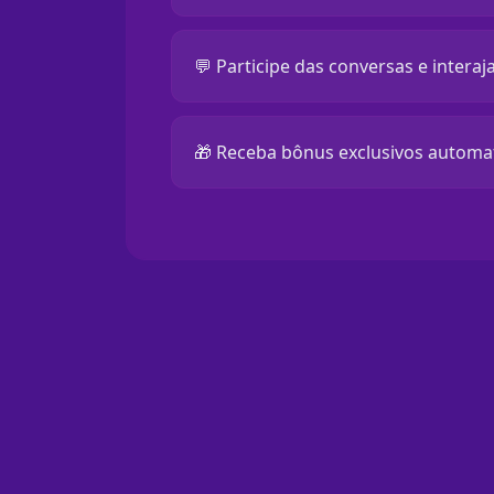
💬 Participe das conversas e interaj
🎁 Receba bônus exclusivos autom