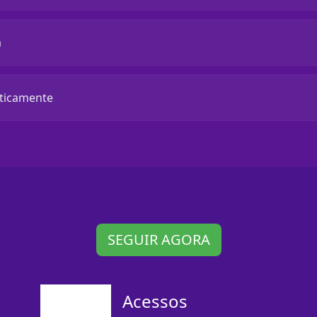
a
aticamente
SEGUIR AGORA
Acessos