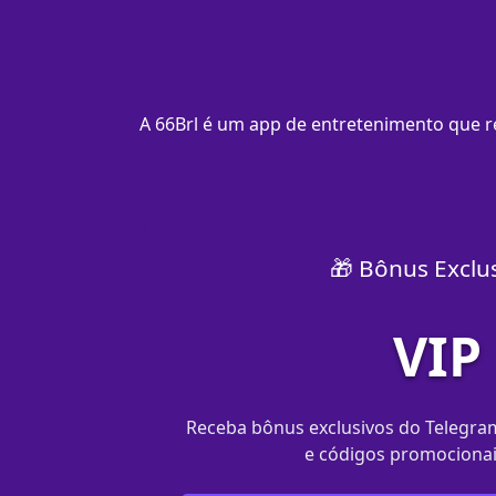
A 66Brl é um app de entretenimento que r
🎁 Bônus Exclu
VIP
Receba bônus exclusivos do Telegra
e códigos promocionai