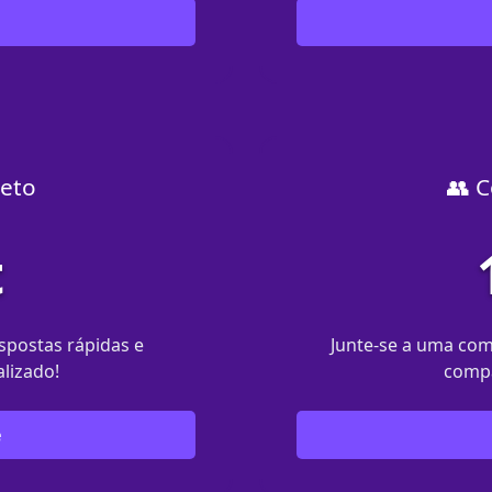
reto
👥 
t
espostas rápidas e
Junte-se a uma com
lizado!
compa
e