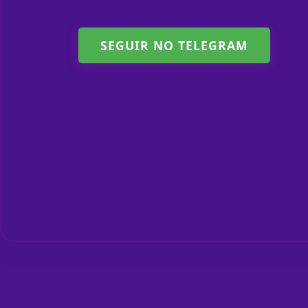
SEGUIR NO TELEGRAM