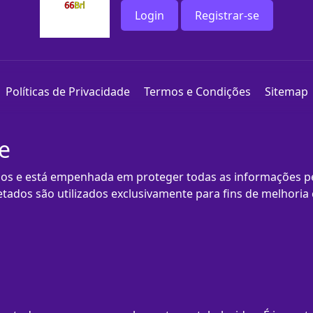
Login
Registrar-se
Políticas de Privacidade
Termos e Condições
Sitemap
de
ários e está empenhada em proteger todas as informações p
tados são utilizados exclusivamente para fins de melhoria