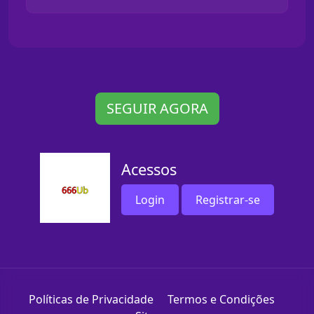
SEGUIR AGORA
Acessos
Login
Registrar-se
Políticas de Privacidade
Termos e Condições