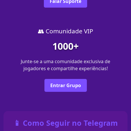
Falar Suporte
👥 Comunidade VIP
1000+
Junte-se a uma comunidade exclusiva de
jogadores e compartilhe experiências!
Entrar Grupo
📱 Como Seguir no Telegram