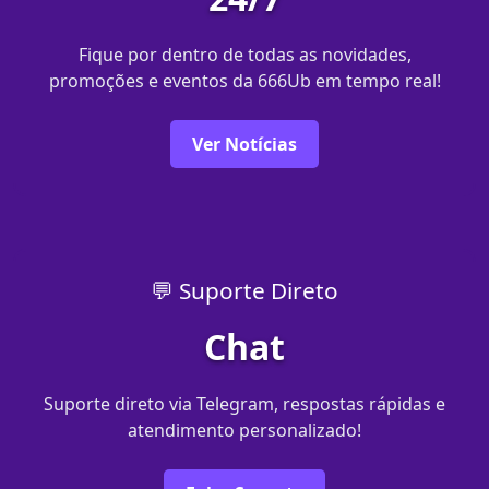
Fique por dentro de todas as novidades,
promoções e eventos da 666Ub em tempo real!
Ver Notícias
💬 Suporte Direto
Chat
Suporte direto via Telegram, respostas rápidas e
atendimento personalizado!