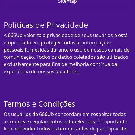
Sitemap
Políticas de Privacidade
A 666Ub valoriza a privacidade de seus usuários e está
empenhada em proteger todas as informações
pessoais fornecidas durante o uso de nossos canais de
comunicação. Todos os dados coletados são utilizados
exclusivamente para fins de melhoria contínua da
experiência de nossos jogadores.
Termos e Condições
Os usuários da 666Ub concordam em respeitar todas
as regras e regulamentos estabelecidos. É importante
ler e entender todos os termos antes de participar de