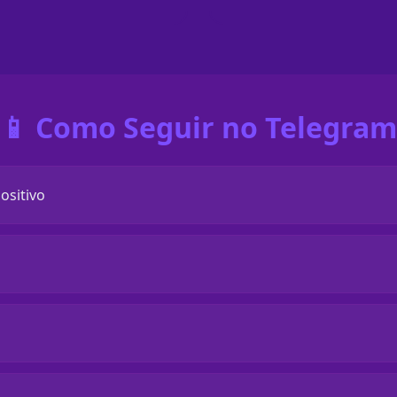
📱 Como Seguir no Telegram
ositivo