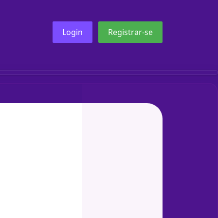
Login
Registrar-se