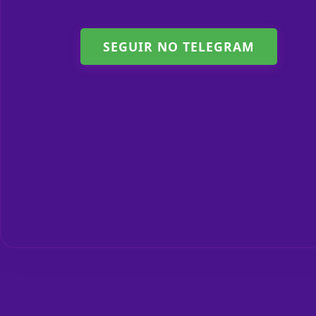
SEGUIR NO TELEGRAM