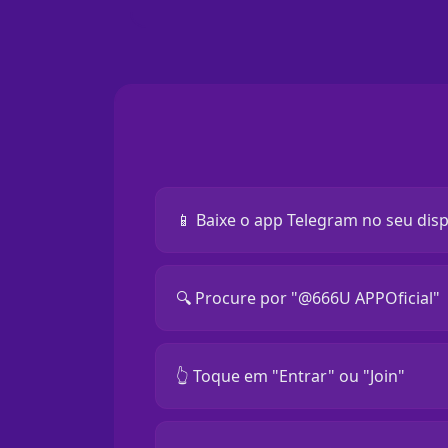
📱 Baixe o app Telegram no seu disp
🔍 Procure por "@666U APPOficial"
👆 Toque em "Entrar" ou "Join"