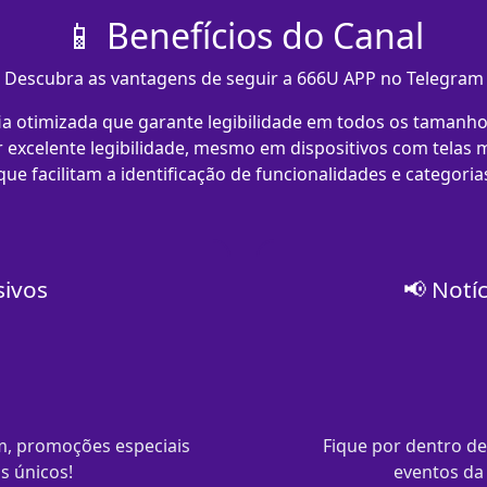
📱 Benefícios do Canal
Descubra as vantagens de seguir a 666U APP no Telegram
a otimizada que garante legibilidade em todos os tamanhos
er excelente legibilidade, mesmo em dispositivos com telas
 que facilitam a identificação de funcionalidades e categoria
sivos
📢 Notí
m, promoções especiais
Fique por dentro d
s únicos!
eventos da