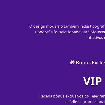
O design moderno também inclui tipografi
tipografia foi selecionada para oferec
intuitivos
🎁 Bônus Exclu
VIP
Receba bônus exclusivos do Telegra
e códigos promocionai