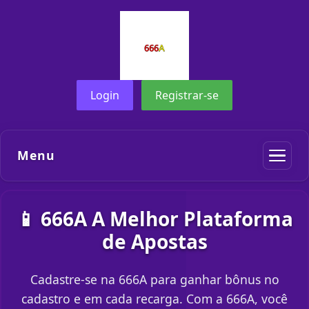
Login
Registrar-se
Menu
📱 666A A Melhor Plataforma
de Apostas
Cadastre-se na 666A para ganhar bônus no
cadastro e em cada recarga. Com a 666A, você