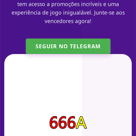
tem acesso a promoções incríveis e uma
experiência de jogo inigualável. Junte-se aos
vencedores agora!
SEGUIR NO TELEGRAM