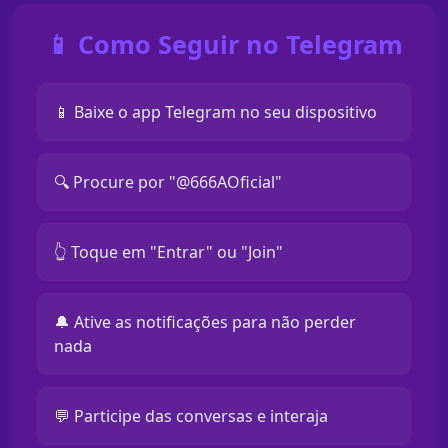
📱 Como Seguir no Telegram
📱 Baixe o app Telegram no seu dispositivo
🔍 Procure por "@666AOficial"
👆 Toque em "Entrar" ou "Join"
🔔 Ative as notificações para não perder
nada
💬 Participe das conversas e interaja