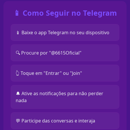
📱 Como Seguir no Telegram
📱 Baixe o app Telegram no seu dispositivo
🔍 Procure por "@6615Oficial"
👆 Toque em "Entrar" ou "Join"
🔔 Ative as notificações para não perder
nada
💬 Participe das conversas e interaja