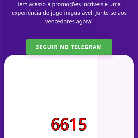
tem acesso a promoções incríveis e uma
experiência de jogo inigualável. Junte-se aos
vencedores agora!
SEGUIR NO TELEGRAM