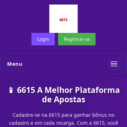
Login
Registrar-se
Menu
📱 6615 A Melhor Plataforma
de Apostas
Cadastre-se na 6615 para ganhar bônus no
cadastro e em cada recarga. Com a 6615, você