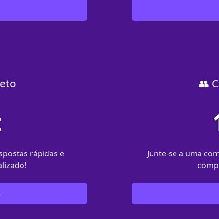
reto
👥 
t
espostas rápidas e
Junte-se a uma com
lizado!
compa
e