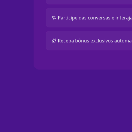
💬 Participe das conversas e interaj
🎁 Receba bônus exclusivos autom