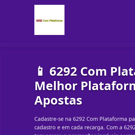
📱 6292 Com Pla
Melhor Platafor
Apostas
Cadastre-se na 6292 Com Plataforma p
cadastro e em cada recarga. Com a 629