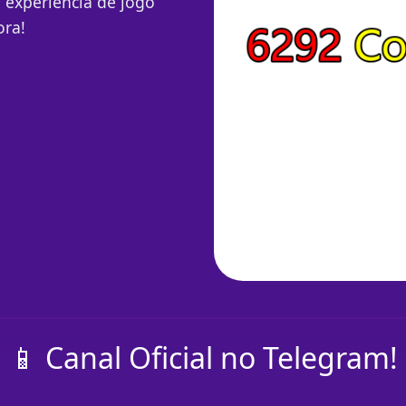
 experiência de jogo
ora!
📱 Canal Oficial no Telegram!