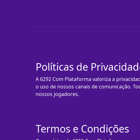
Políticas de Privacida
A 6292 Com Plataforma valoriza a privacid
o uso de nossos canais de comunicação. Tod
nossos jogadores.
Termos e Condições