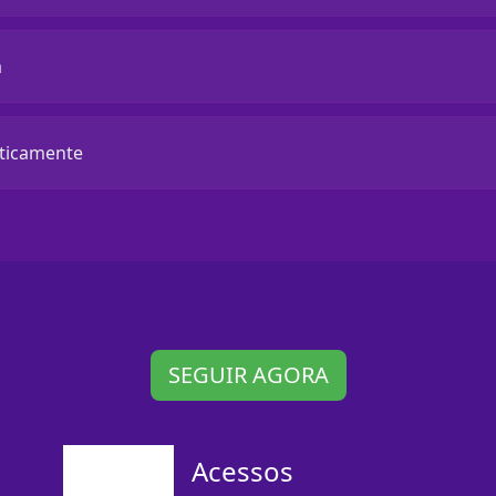
a
aticamente
SEGUIR AGORA
Acessos