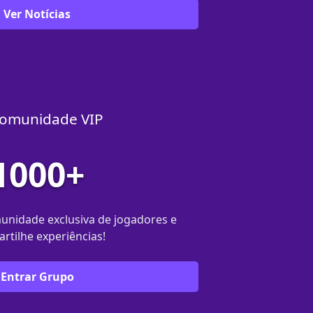
Ver Notícias
Comunidade VIP
1000+
unidade exclusiva de jogadores e
rtilhe experiências!
Entrar Grupo