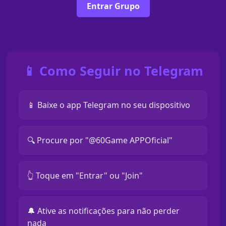
Entrar Grupo
📱 Como Seguir no Telegram
📱 Baixe o app Telegram no seu dispositivo
🔍 Procure por "@60Game APPOficial"
👆 Toque em "Entrar" ou "Join"
🔔 Ative as notificações para não perder
nada