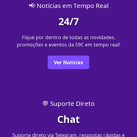
📢 Notícias em Tempo Real
24/7
Fique por dentro de todas as novidades,
promoções e eventos da 59C em tempo real!
Ver Notícias
💬 Suporte Direto
Chat
Suporte direto via Telegram, respostas rápidas e