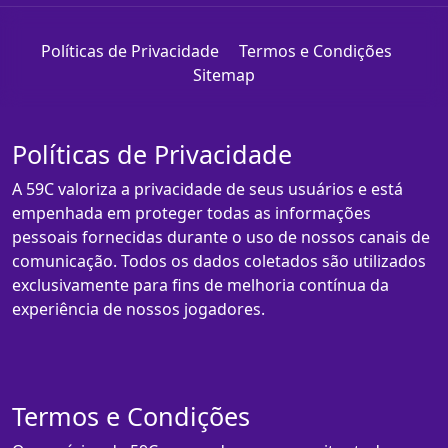
Políticas de Privacidade
Termos e Condições
Sitemap
Políticas de Privacidade
A 59C valoriza a privacidade de seus usuários e está
empenhada em proteger todas as informações
pessoais fornecidas durante o uso de nossos canais de
comunicação. Todos os dados coletados são utilizados
exclusivamente para fins de melhoria contínua da
experiência de nossos jogadores.
Termos e Condições