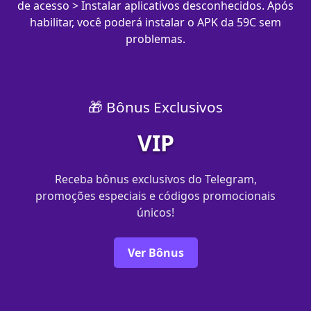
de acesso > Instalar aplicativos desconhecidos. Após
habilitar, você poderá instalar o APK da 59C sem
problemas.
🎁 Bônus Exclusivos
VIP
Receba bônus exclusivos do Telegram,
promoções especiais e códigos promocionais
únicos!
Ver Bônus