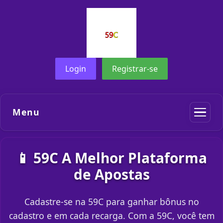
Login
Registrar-se
Menu
📱 59C A Melhor Plataforma
de Apostas
Cadastre-se na 59C para ganhar bônus no
cadastro e em cada recarga. Com a 59C, você tem