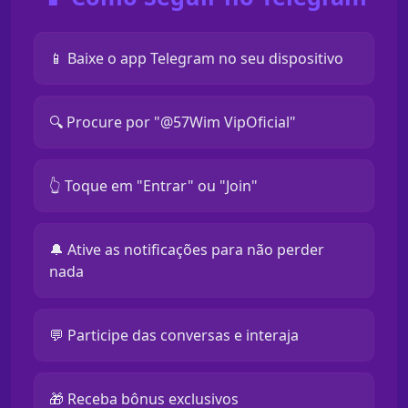
📱 Baixe o app Telegram no seu dispositivo
🔍 Procure por "@57Wim VipOficial"
👆 Toque em "Entrar" ou "Join"
🔔 Ative as notificações para não perder
nada
💬 Participe das conversas e interaja
🎁 Receba bônus exclusivos