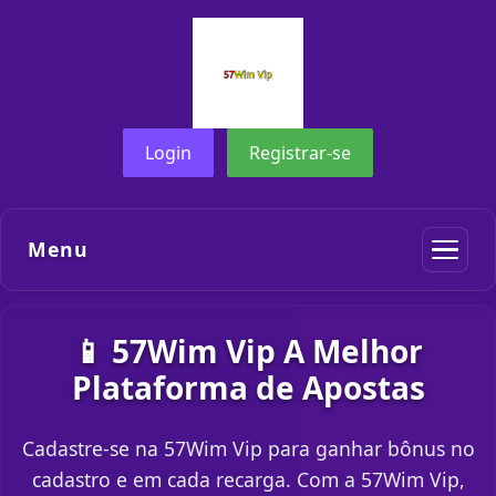
Login
Registrar-se
Menu
📱 57Wim Vip A Melhor
Plataforma de Apostas
Cadastre-se na 57Wim Vip para ganhar bônus no
cadastro e em cada recarga. Com a 57Wim Vip,