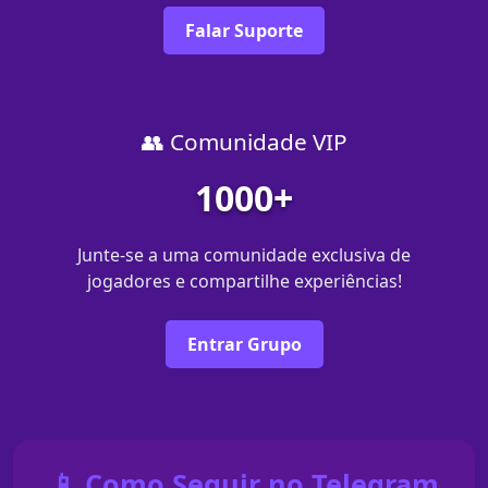
Falar Suporte
👥 Comunidade VIP
1000+
Junte-se a uma comunidade exclusiva de
jogadores e compartilhe experiências!
Entrar Grupo
📱 Como Seguir no Telegram