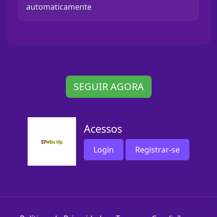
automaticamente
SEGUIR AGORA
Acessos
Login
Registrar-se