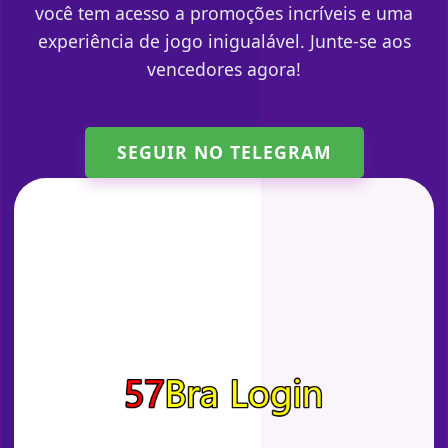
você tem acesso a promoções incríveis e uma
experiência de jogo inigualável. Junte-se aos
vencedores agora!
SEGUIR NO TELEGRAM