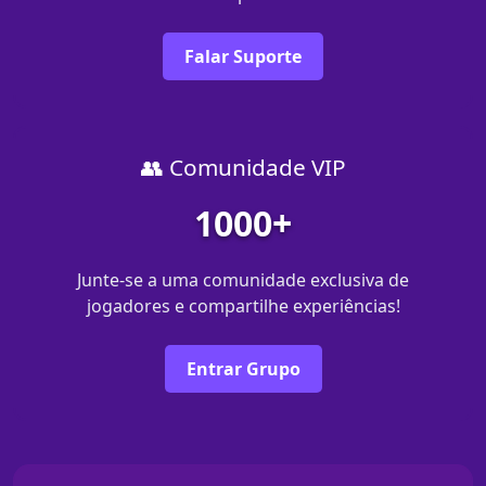
Falar Suporte
👥 Comunidade VIP
1000+
Junte-se a uma comunidade exclusiva de
jogadores e compartilhe experiências!
Entrar Grupo