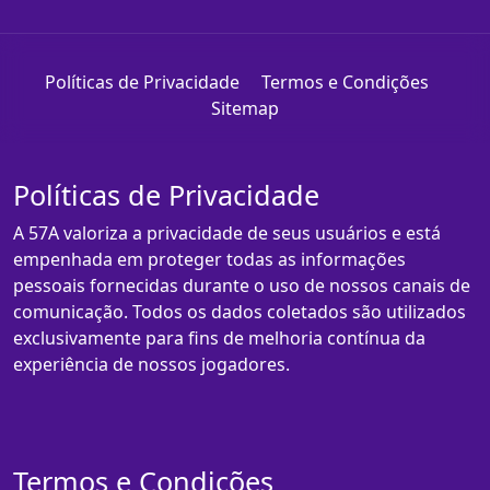
Políticas de Privacidade
Termos e Condições
Sitemap
Políticas de Privacidade
A 57A valoriza a privacidade de seus usuários e está
empenhada em proteger todas as informações
pessoais fornecidas durante o uso de nossos canais de
comunicação. Todos os dados coletados são utilizados
exclusivamente para fins de melhoria contínua da
experiência de nossos jogadores.
Termos e Condições