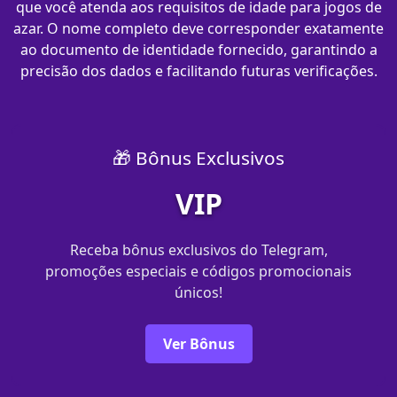
que você atenda aos requisitos de idade para jogos de
azar. O nome completo deve corresponder exatamente
ao documento de identidade fornecido, garantindo a
precisão dos dados e facilitando futuras verificações.
🎁 Bônus Exclusivos
VIP
Receba bônus exclusivos do Telegram,
promoções especiais e códigos promocionais
únicos!
Ver Bônus