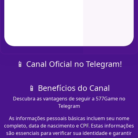
📱 Canal Oficial no Telegram!
📱 Benefícios do Canal
Descubra as vantagens de seguir a 577Game no
Telegram
As informações pessoais básicas incluem seu nome
completo, data de nascimento e CPF. Estas informações
são essenciais para verificar sua identidade e garantir