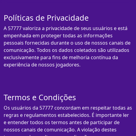
Políticas de Privacidade
A 57777 valoriza a privacidade de seus usuários e está
empenhada em proteger todas as informações
pessoais fornecidas durante o uso de nossos canais de
comunicação. Todos os dados coletados são utilizados
exclusivamente para fins de melhoria contínua da
experiência de nossos jogadores.
Termos e Condições
Os usuários da 57777 concordam em respeitar todas as
regras e regulamentos estabelecidos. É importante ler
e entender todos os termos antes de participar de
nossos canais de comunicação. A violação destes