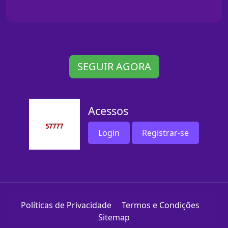
SEGUIR AGORA
Acessos
Login
Registrar-se
Políticas de Privacidade
Termos e Condições
Sitemap