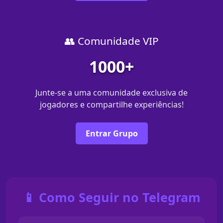
👥 Comunidade VIP
1000+
Junte-se a uma comunidade exclusiva de
jogadores e compartilhe experiências!
Entrar Grupo
📱 Como Seguir no Telegram