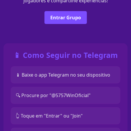
jogadores e compartilhe experiências!
Entrar Grupo
📱 Como Seguir no Telegram
📱 Baixe o app Telegram no seu dispositivo
🔍 Procure por "@5757WinOficial"
👆 Toque em "Entrar" ou "Join"