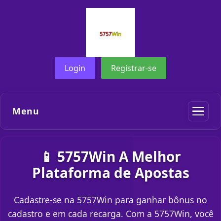
Login
Registrar-se
Menu
📱 5757Win A Melhor
Plataforma de Apostas
Cadastre-se na 5757Win para ganhar bônus no
cadastro e em cada recarga. Com a 5757Win, você