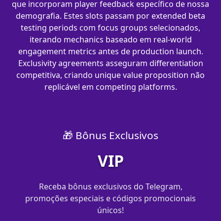
que incorporam player feedback específico de nossa
demografia. Estes slots passam por extended beta
testing periods com focus groups selecionados,
iterando mechanics baseado em real-world
engagement metrics antes de production launch.
Exclusivity agreements asseguram differentiation
competitiva, criando unique value proposition não
replicável em competing platforms.
🎁 Bônus Exclusivos
VIP
Receba bônus exclusivos do Telegram,
promoções especiais e códigos promocionais
únicos!