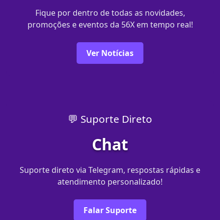
Fique por dentro de todas as novidades,
promoções e eventos da 56X em tempo real!
Ver Notícias
💬 Suporte Direto
Chat
Suporte direto via Telegram, respostas rápidas e
atendimento personalizado!
Falar Suporte