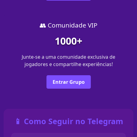
👥 Comunidade VIP
1000+
Junte-se a uma comunidade exclusiva de
jogadores e compartilhe experiências!
Entrar Grupo
📱 Como Seguir no Telegram