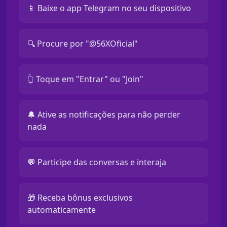
📱 Baixe o app Telegram no seu dispositivo
🔍 Procure por "@56XOficial"
👆 Toque em "Entrar" ou "Join"
🔔 Ative as notificações para não perder
nada
💬 Participe das conversas e interaja
🎁 Receba bônus exclusivos
automaticamente