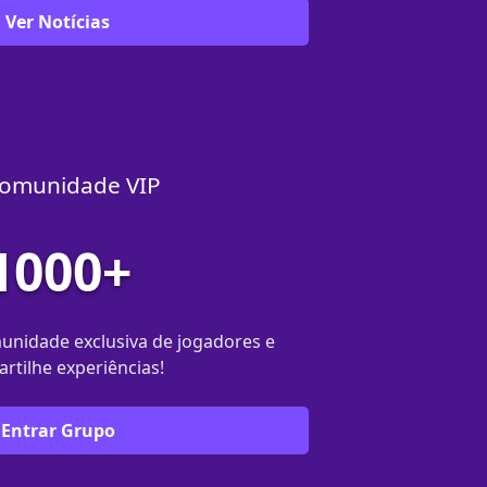
Ver Notícias
Comunidade VIP
1000+
unidade exclusiva de jogadores e
rtilhe experiências!
Entrar Grupo