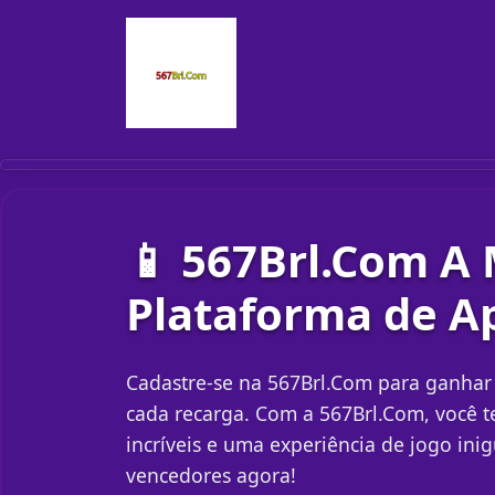
📱 567Brl.Com A
Plataforma de A
Cadastre-se na 567Brl.Com para ganhar
cada recarga. Com a 567Brl.Com, você 
incríveis e uma experiência de jogo inig
vencedores agora!