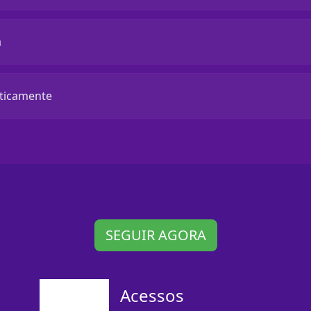
a
aticamente
SEGUIR AGORA
Acessos