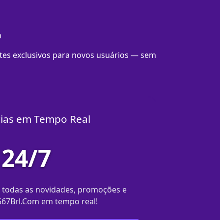
m
tes exclusivos para novos usuários — sem
cias em Tempo Real
24/7
e todas as novidades, promoções e
567Brl.Com em tempo real!