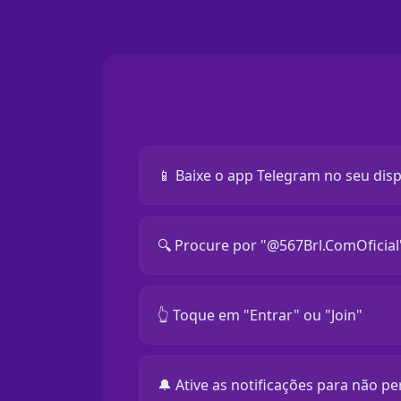
📱 Baixe o app Telegram no seu disp
🔍 Procure por "@567Brl.ComOficial
👆 Toque em "Entrar" ou "Join"
🔔 Ative as notificações para não p