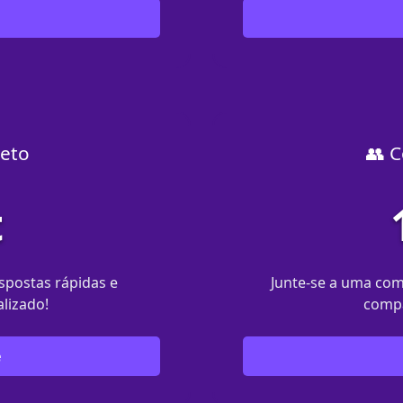
reto
👥 
t
espostas rápidas e
Junte-se a uma com
lizado!
compa
e