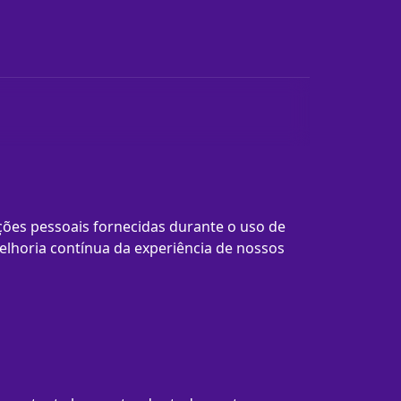
ções pessoais fornecidas durante o uso de
elhoria contínua da experiência de nossos