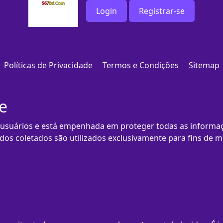
Login
Registrar-se
Políticas de Privacidade
Termos e Condições
Sitemap
de
s usuários e está empenhada em proteger todas as informa
os coletados são utilizados exclusivamente para fins de m