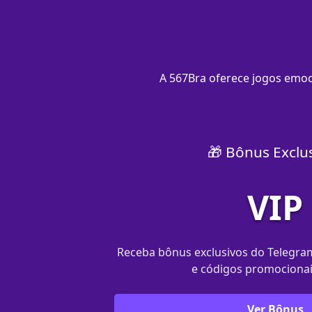
A 567Bra oferece jogos emo
🎁 Bônus Exclu
VIP
Receba bônus exclusivos do Telegra
e códigos promocionai
Ver Bônus