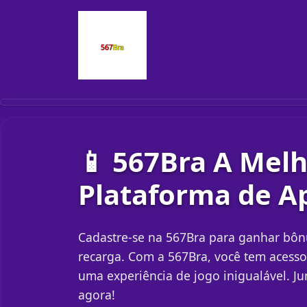
📱 567Bra A Mel
Plataforma de A
Cadastre-se na 567Bra para ganhar bôn
recarga. Com a 567Bra, você tem acesso
uma experiência de jogo inigualável. J
agora!