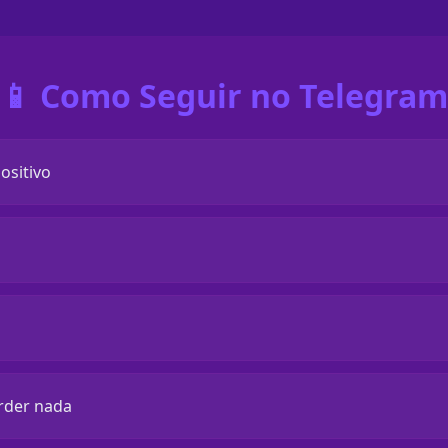
📱 Como Seguir no Telegram
ositivo
erder nada