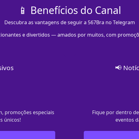
📱 Benefícios do Canal
Descubra as vantagens de seguir a 567Bra no Telegram
cionantes e divertidos — amados por muitos, com promoçõe
sivos
📢 Notí
m, promoções especiais
Fique por dentro d
s únicos!
eventos d