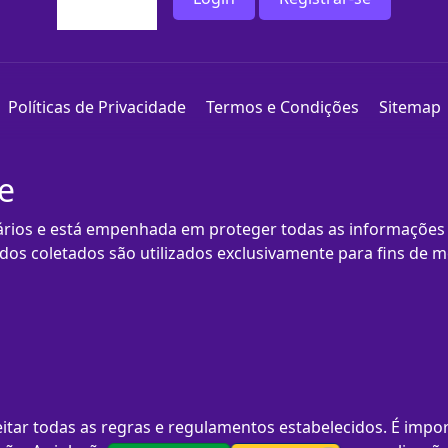
Políticas de Privacidade
Termos e Condições
Sitemap
de
uários e está empenhada em proteger todas as informações
os coletados são utilizados exclusivamente para fins de m
ar todas as regras e regulamentos estabelecidos. É impor